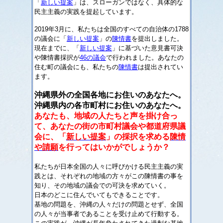
「
新しい提案
」は、スローガンではなく、具体的な
民主主義の実践を提起しています。
2019年3月に、私たちは全国のすべての自治体の
1788
の議会に「
新しい提案
」の
陳情書
を提出しました。
現在までに、「
新しい提案
」に基づいた意見書可決
や陳情書採択が
46の議会
で行われました。あなたの
住む町の議会にも、私たちの
陳情書
は提出されてい
ます。
沖縄県外の全国各地にお住いのあなたへ。
沖縄県内の各市町村にお住いのあなたへ。
あなたも、地域の人たちと声を掛け合っ
て、あなたの街の市町村議会や都道府県議
会に、「
新しい提案
」の採択を求める
陳情
や請願
を行ってはいかがでしょうか？
私たちが日本全国の人々に呼びかける民主主義の実
践とは、それぞれの地域の方々がこの陳情書の事を
知り、その地域の議会での可決を求めていく。
日本のどこに住んでいてもできることです。
基地の問題を、沖縄の人々だけの問題とせず、全国
の人々が当事者であることを受け止めて行動する。