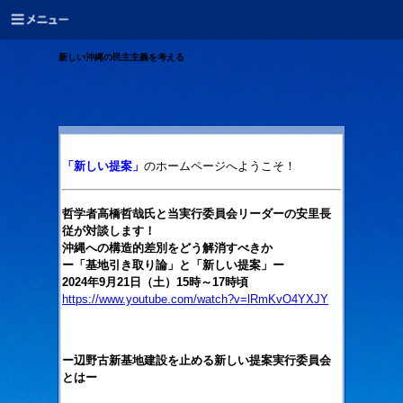
新しい沖縄の民主主義を考える
「新しい提案」
のホームページへようこそ！
哲学者高橋哲哉氏と当実行委員会リーダーの安里長
従が対談します！
沖縄への構造的差別をどう解消すべきか
ー「基地引き取り論」と「新しい提案」ー
2024年9月21日（土）15時～17時頃
https://www.youtube.com/watch?v=lRmKvO4YXJY
ー辺野古新基地建設を止める新しい提案実行委員会
とはー