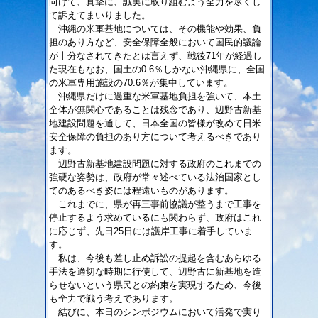
向けて、真摯に、誠実に取り組むよう全力を尽くし
て訴えてまいりました。
沖縄の米軍基地については、その機能や効果、負
担のあり方など、安全保障全般において国民的議論
が十分なされてきたとは言えず、戦後71年が経過し
た現在もなお、国土の0.6％しかない沖縄県に、全国
の米軍専用施設の70.6％が集中しています。
沖縄県だけに過重な米軍基地負担を強いて、本土
全体が無関心であることは残念であり、辺野古新基
地建設問題を通して、日本全国の皆様が改めて日米
安全保障の負担のあり方について考えるべきであり
ます。
辺野古新基地建設問題に対する政府のこれまでの
強硬な姿勢は、政府が常々述べている法治国家とし
てのあるべき姿には程遠いものがあります。
これまでに、県が再三事前協議が整うまで工事を
停止するよう求めているにも関わらず、政府はこれ
に応じず、先日25日には護岸工事に着手していま
す。
私は、今後も差し止め訴訟の提起を含むあらゆる
手法を適切な時期に行使して、辺野古に新基地を造
らせないという県民との約束を実現するため、今後
も全力で戦う考えであります。
結びに、本日のシンポジウムにおいて活発で実り