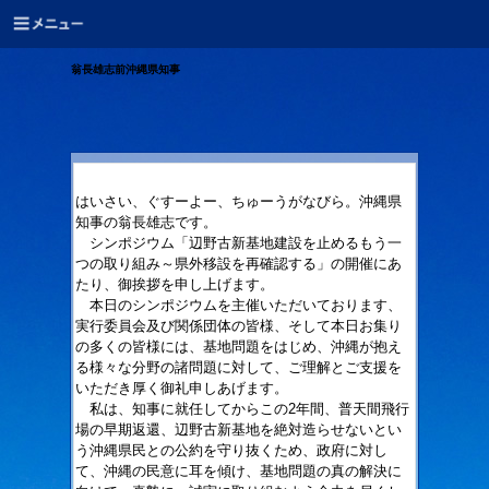
翁長雄志前沖縄県知事
はいさい、ぐすーよー、ちゅーうがなびら。沖縄県
知事の翁長雄志です。
シンポジウム「辺野古新基地建設を止めるもう一
つの取り組み～県外移設を再確認する」の開催にあ
たり、御挨拶を申し上げます。
本日のシンポジウムを主催いただいております、
実行委員会及び関係団体の皆様、そして本日お集り
の多くの皆様には、基地問題をはじめ、沖縄が抱え
る様々な分野の諸問題に対して、ご理解とご支援を
いただき厚く御礼申しあげます。
私は、知事に就任してからこの2年間、普天間飛行
場の早期返還、辺野古新基地を絶対造らせないとい
う沖縄県民との公約を守り抜くため、政府に対し
て、沖縄の民意に耳を傾け、基地問題の真の解決に