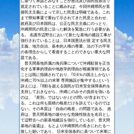
に基づく承認とみなすことが憲法及び国民投票法で
規定されていることに鑑みれば、今回沖縄県民が直
接民主主義によって示した民意は明確である。これ
まで県知事選で重ねて示されてきた民意と合わせ、
政府及び日本国民は、公正な民主主義にのっとり、
沖縄県民の民意に沿った解決を緊急に行う必要があ
る。 名護市辺野古において新たな基地の建設工事が
強行されていることは、日本国憲法が規 定する民主
主義、地方自治、基本的人権の尊重、法の下の平等
の各理念からして看過することのできない重大な問
題である。
普天間基地所属の海兵隊について沖縄駐留を正当
化する軍事的理由や地政学的理由が根拠薄弱である
ことは既に指摘されており、｢0.6％の国土しかない
沖縄に70％以上の米軍 専用施設が集中する｣という
訴えには、｢8割を超える国民が日米安全保障条約を
支持しておきながら、沖縄にのみその負担を強いる
のは、『差別』ではないか｣との問いが含まれてい
る。これは何も面積の格差だけを訴えているのでは
ない。その本質は「自由の格差」の問題である。 政
府は、普天間基地の速やかな危険性除去を名目とし
て辺野古への新基地建設を強行しているが、普天間
基地の返還は、もとより沖縄県民の長きにわたる一
致した願いであり、 日米安保条約に基づいて米軍に