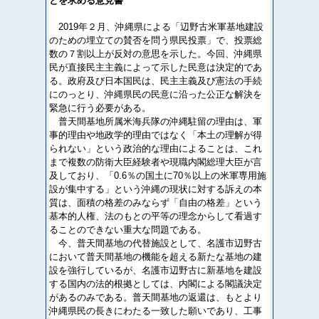
とを求める意見書
2019年２月、沖縄県による「辺野古米軍基地建設
のための埋立ての賛否を問う県民投票」で、投票総
数の７割以上が反対の意思を示した。今回、沖縄県
民が直接民主主義によって示した民意は決定的であ
る。政府及び日本国民は、民主主義及び憲法の手続
にのっとり、沖縄県民の民意に沿った公正な解決を
緊急に行う必要がある。
普天間基地所属米海兵隊の沖縄駐留の理由は、軍
事的理由や地政学的理由ではなく「本土の理解が得
られない」という政治的な理由によることは、これ
まで複数の防衛大臣経験者や現職内閣総理大臣が言
及しており、「0.6％の国土に70％以上の米軍専用施
設が集中する」という沖縄の現状に対する訴えの本
質は、面積の格差のみならず「自由の格差」という
基本的人権、法のもとの平等の理念からして看過す
ることのできない重大な問題である。
今、普天間基地の代替施設として、名護市辺野古
において普天間基地の機能を超える新たな基地の建
設を強行しているが、名護市辺野古に新基地を建設
する国内の法的根拠としては、内閣による閣議決定
があるのみである。普天間基地の返還は、もとより
沖縄県民の長きにわたる一致した願いであり、工事