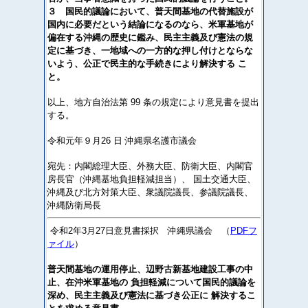
３ 国民的議論において、普天間基地の代替施設が
国内に必要だという結論になるのなら、米軍基地が
偏在する沖縄の歴史に鑑み、民主主義及び憲法の規
定に基づき、一地域への一方的な押し付けとならな
いよう、公正で民主的な手続きにより解決する こ
と。
以上、地方自治法第 99 条の規定により意見書を提出
する。
令和元年９月26 日 沖縄県名護市議会
宛先：内閣総理大臣、外務大臣、防衛大臣、内閣官
房長官（沖縄基地負担軽減担当）、 国土交通大臣、
沖縄及び北方対策大臣、衆議院議長、参議院議長、
沖縄防衛局長
令和2年3月27日意見書採択 沖縄県議会 （
PDFフ
ァイル
）
普天間基地の運用停止、辺野古新基地建設工事の中
止、在沖米軍基地の 負担軽減について国民的議論を
深め、民主主義及び憲法に基づき公正に 解決するこ