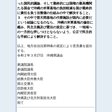
った国民的議論、そして最終的には国権の最高機関
たる国会で沖縄の米軍基地の負担軽減を国が最終的
に責任を負う法整備の仕組みの中で解決すること。
３ その中で普天間基地の代替施設が国内に必要だ
という結論になるのなら、 沖縄の米軍基地の偏在に
鑑み、民主主義及び憲法の規定に基づき、一地域へ
の一方的な押しつけとならないよう、公正で民主的
な手続により解決すること。
以上、地方自治法第99条の規定により意見書を提出
する。
令和２年３月27日 沖縄県議会
衆議院議長
参議院議長
内閣総理大臣
総務大臣外務大臣
国土交通大
臣防衛大臣
内閣官房長官
沖縄及び北方対策担当大臣
宛て