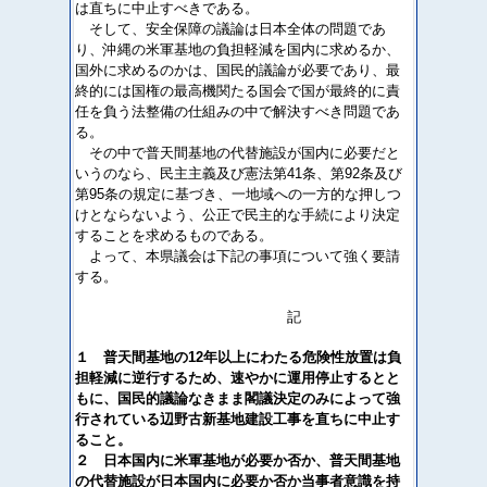
は直ちに中止すべきである。
そして、安全保障の議論は日本全体の問題であ
り、沖縄の米軍基地の負担軽減を国内に求めるか、
国外に求めるのかは、国民的議論が必要であり、最
終的には国権の最高機関たる国会で国が最終的に責
任を負う法整備の仕組みの中で解決すべき問題であ
る。
その中で普天間基地の代替施設が国内に必要だと
いうのなら、民主主義及び憲法第41条、第92条及び
第95条の規定に基づき、一地域への一方的な押しつ
けとならないよう、公正で民主的な手続により決定
することを求めるものである。
よって、本県議会は下記の事項について強く要請
する。
記
１ 普天間基地の12年以上にわたる危険性放置は負
担軽減に逆行するため、速やかに運用停止するとと
もに、国民的議論なきまま閣議決定のみによって強
行されている辺野古新基地建設工事を直ちに中止す
ること。
２ 日本国内に米軍基地が必要か否か、普天間基地
の代替施設が日本国内に必要か否か当事者意識を持