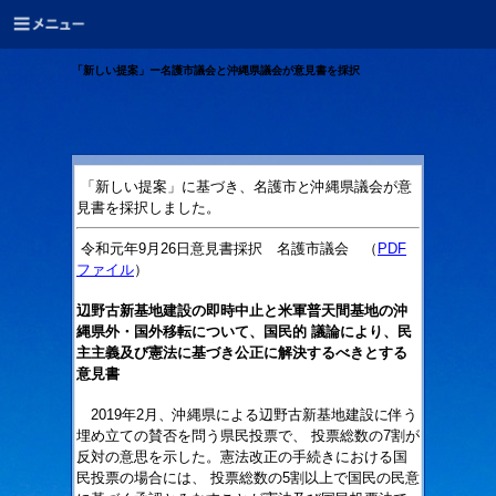
「新しい提案」ー名護市議会と沖縄県議会が意見書を採択
「新しい提案」に基づき、名護市と沖縄県議会が意
見書を採択しました。
令和元年9月26日意見書採択 名護市議会 （
PDF
ファイル
）
辺野古新基地建設の即時中止と米軍普天間基地の沖
縄県外・国外移転について、国民的 議論により、民
主主義及び憲法に基づき公正に解決するべきとする
意見書
2019年2月、沖縄県による辺野古新基地建設に伴う
埋め立ての賛否を問う県民投票で、 投票総数の7割が
反対の意思を示した。憲法改正の手続きにおける国
民投票の場合には、 投票総数の5割以上で国民の民意