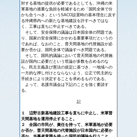
対する基地の提供が必要であるとしても、沖縄の米
軍基地の過重な負担を軽減するため「国民全体で分
かち合うべき」というSACO設置時の基本理念に反す
る沖縄県内への新たな基地建設を許すべきではな
く、工事は直ちに中止すべきである。
そして、安全保障の議論は日本国全体の問題であ
り、国家の安全保障にかかわる重要事項だというの
であれば、なおのこと、普天間基地の代替施設が必
要か否かは、国民全体で議論すべき問題である。
そして、国民的議論において普天間基地の代替施
設が国内に必要だという世論が多数を占めるのな
ら、民主主義及び憲法の規定に基づき、一地域への
一方的な押し付けとならないよう、公正で民主的な
手続きにより決定することを求めるものである。
よって、名護市議会は下記のことを強く要請す
る。
記
１ 辺野古新基地建設工事を直ちに中止し、米軍普
天間基地を運用停止すること。
２ 全国の市民が、責任を持って、米軍基地が必要
か否か、普天間基地の代替施設が日本国内に必要か
否か、当事者意識を持った国民的議論を行うこと。