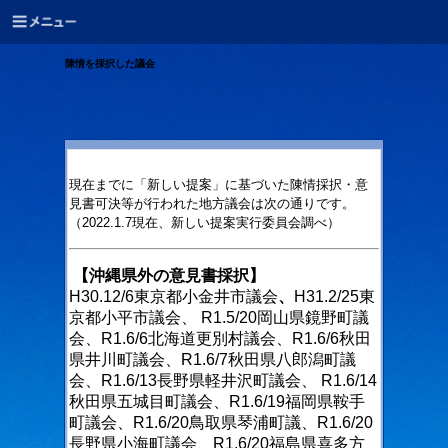
陳情を採択した議会
現在までに「新しい提案」に基づいた陳情採択・意
見書可決等が行われた地方議会は次の通りです。
（
2022.1.7現在、新しい提案実行委員会調べ）
【沖縄県外の意見書採択】
H30.12/6東京都小金井市議会
、
H31.2/25東
京都小平市議会、
R1.5/20岡山県鏡野町議
会、R1.6/6北海道更別村議会、R1.6/6秋田
県井川町議会、
R1.6/7秋田県八郎潟町議
会、R1.6/13長野県軽井沢町議会、 R1.6/14
秋田県五城目町議会、
R1.6/19福岡県鞍手
町議会、R1.6/20鳥取県琴浦町議、R1.6/20
長野県小海町議会、
R1.6/20福島県喜多方